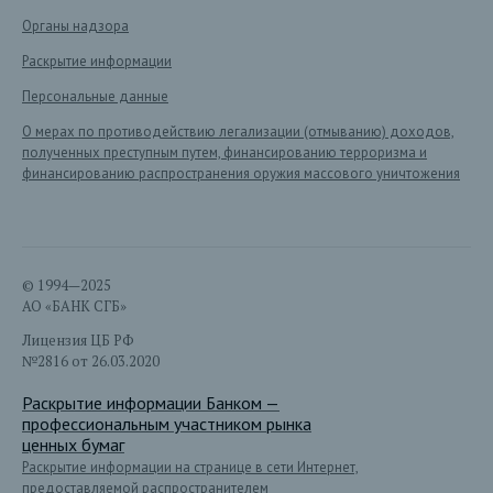
Органы надзора
Раскрытие информации
Персональные данные
О мерах по противодействию легализации (отмыванию) доходов,
полученных преступным путем, финансированию терроризма и
финансированию распространения оружия массового уничтожения
© 1994—2025
АО «БАНК СГБ»
Лицензия ЦБ РФ
№2816 от 26.03.2020
Раскрытие информации Банком —
профессиональным участником рынка
ценных бумаг
Раскрытие информации на странице в сети Интернет,
предоставляемой распространителем