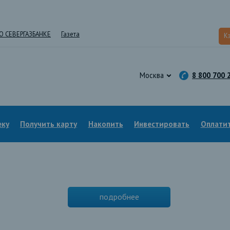
О СЕВЕРГАЗБАНКЕ
Газета
К
Москва
8 800 700 
еку
Получить карту
Накопить
Инвестировать
Оплатит
подробнее