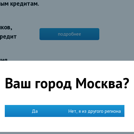
ным кредитам.
ков,
подробнее
кредит
ния
подробнее
ВЕРГАЗБАНКА
Ваш город
Москва
?
подробнее
Да
Нет, я из другого региона
подробнее