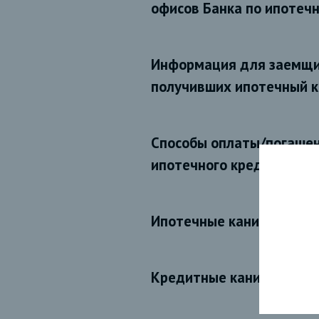
офисов Банка по ипотеч
Информация для заемщи
получивших ипотечный 
Способы оплаты/погаше
ипотечного кредита СЕ
Ипотечные каникулы
Кредитные каникулы