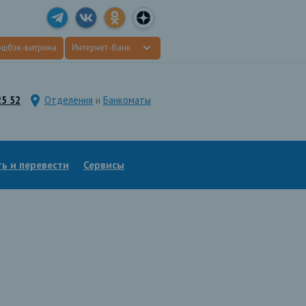
эшбэк-витрина
Интернет-банк
25 52
Отделения
и
Банкоматы
ь и перевести
Сервисы