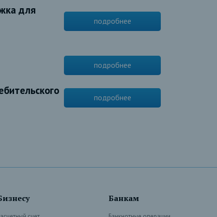
жка для
подробнее
подробнее
ебительского
подробнее
Бизнесу
Банкам
Расчетный счет
Банкнотные операции