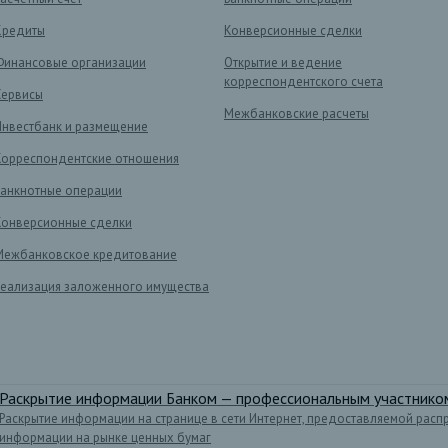
Кредиты
Конверсионные сделки
Финансовые организации
Открытие и ведение
корреспондентского счета
Сервисы
Межбанковские расчеты
Инвестбанк и размещение
Корреспондентские отношения
Банкнотные операции
Конверсионные сделки
Межбанковское кредитование
Реализация заложенного имущества
Раскрытие информации Банком — профессиональным участником
Раскрытие информации на странице в сети Интернет, предоставляемой расп
информации на рынке ценных бумаг