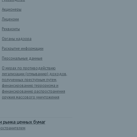
Акционеры
Лицензии
Реквизиты
Органы надзора
Раскрытие информации
Персональные данные
О мерах по противодействию
легализации (отмыванию) доходов,
полученных преступным путем,
финансированию терроризма и
финансированию распространения
оружия массового уничтожения
 рынка ценных бумаг
ространителем