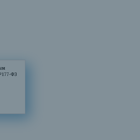
ным
№177-ФЗ