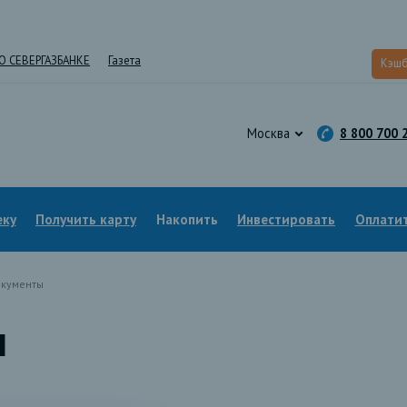
О СЕВЕРГАЗБАНКЕ
Газета
Кэшб
Москва
8 800 700 
еку
Получить карту
Накопить
Инвестировать
Оплатит
кументы
ы