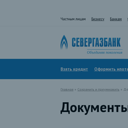
Частным лицам
Бизнесу
Банкам
Взять кредит
Оформить ипот
Главная
»
Сохранить и преумножить
»
До
Документ