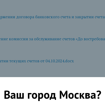
жении договора банковского счета и закрытии счета о
ние комиссии за обслуживание счетов «До востребова
тии текущих счетов от 04.10.2024.docx
тии текущих счетов от 05.03.2025.pdf
Ваш город
Москва
?
клиента - физического лица наделить лицо статусом уп