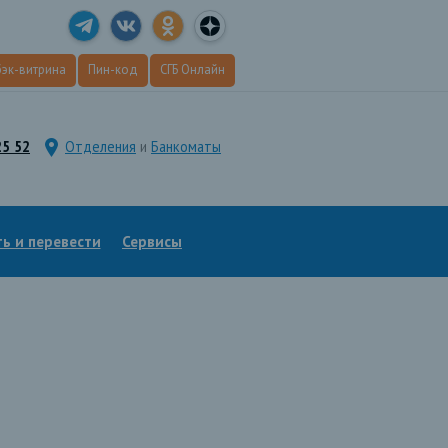
эк
-витрина
Пин
-код
СГБ Онлайн
25 52
Отделения
и
Банкоматы
ь и перевести
Сервисы