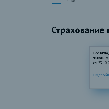
56 Кб
Страхование 
Все вкла
законом
от 23.12.
Подробн