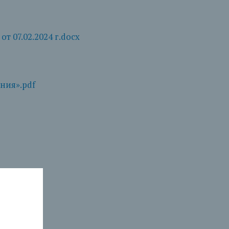
т 07.02.2024 г.docx
ния».pdf
о....pdf