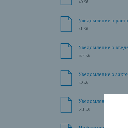
40 Кб
Уведомление о растор
41 Кб
Уведомление о введе
324 Кб
Уведомление о закры
40 Кб
Уведомление о закры
341 Кб
Информация о праве 