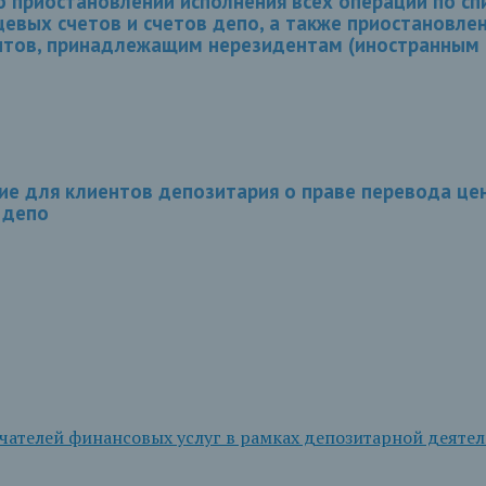
о приостановлении исполнения всех операций по с
цевых счетов и счетов депо, а также приостановл
нтов, принадлежащим нерезидентам (иностранным
 для клиентов депозитария о праве перевода цен
 депо
ателей финансовых услуг в рамках депозитарной деятель