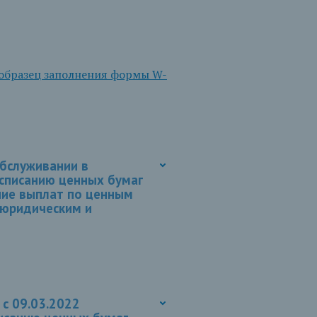
_образец заполнения формы W-
бслуживании в
 списанию ценных бумаг
ение выплат по ценным
 юридическим и
 с 09.03.2022